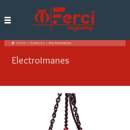
Home
Rotatores
Electroimanes
Electroimanes