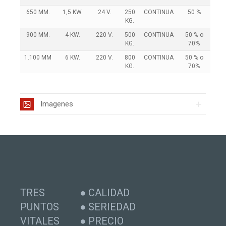
650 MM.
1,5 KW.
24 V.
250
CONTINUA
50 %
KG.
900 MM.
4 KW.
220 V.
500
CONTINUA
50 % o
KG.
70%
1.100 MM
6 KW.
220 V.
800
CONTINUA
50 % o
KG.
70%
Imagenes
TRES
● CALIDAD
PUNTOS
● SERIEDAD
VITALES
● PRECIO