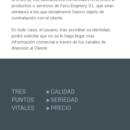
productos o servicios de Ferci Enginery, S.L. que sean
similares a los que inicialmente fueron objeto de
contratación con el cliente.
En todo caso, el usuario, tras acreditar su identidad,
podrá solicitar que no se le haga llegar más
información comercial a través de los canales de
Atención al Cliente.
TRES
● CALIDAD
PUNTOS
● SERIEDAD
VITALES
● PRECIO